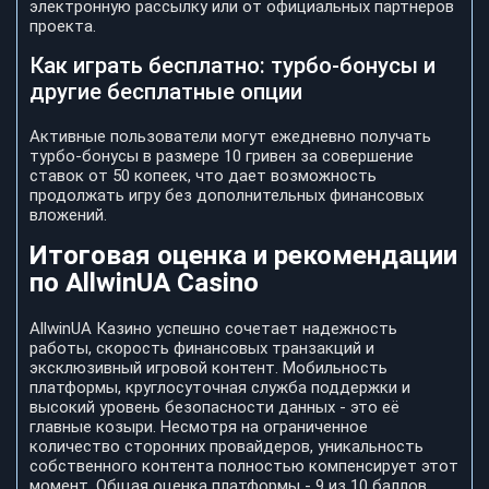
электронную рассылку или от официальных партнеров
проекта.
Как играть бесплатно: турбо-бонусы и
другие бесплатные опции
Активные пользователи могут ежедневно получать
турбо-бонусы в размере 10 гривен за совершение
ставок от 50 копеек, что дает возможность
продолжать игру без дополнительных финансовых
вложений.
Итоговая оценка и рекомендации
по AllwinUA Casino
AllwinUA Казино успешно сочетает надежность
работы, скорость финансовых транзакций и
эксклюзивный игровой контент. Мобильность
платформы, круглосуточная служба поддержки и
высокий уровень безопасности данных - это её
главные козыри. Несмотря на ограниченное
количество сторонних провайдеров, уникальность
собственного контента полностью компенсирует этот
момент. Общая оценка платформы - 9 из 10 баллов.