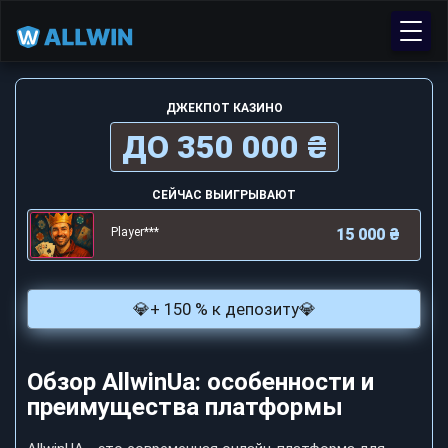
ДЖЕКПОТ КАЗИНО
ДО 350 000 ₴
СЕЙЧАС ВЫИГРЫВАЮТ
Player***
15 000
₴
💎+ 150 % к депозиту💎
Обзор AllwinUa: особенности и
преимущества платформы