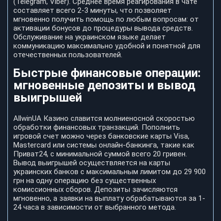
(Telegram, Viber). Среднее время реагирования в чате
составляет всего 2-3 минуты, что позволяет
мгновенно получить помощь по любым вопросам: от
активации бонусов до процедуры вывода средств.
Обслуживание на украинском языке делает
коммуникацию максимально удобной и понятной для
отечественных пользователей.
Быстрые финансовые операции:
мгновенные депозиты и вывод
выигрышей
AllwinUA Казино славится молниеносной скоростью
обработки финансовых транзакций. Пополнить
игровой счет можно через банковские карты Visa,
Mastercard или системы онлайн-банкинга, такие как
Приват24, с минимальной суммой всего 20 гривен.
Вывод выигрышей осуществляется на карты
украинских банков с максимальным лимитом до 29 900
грн на одну операцию без существенных
комиссионных сборов. Депозиты зачисляются
мгновенно, а заявки на выплату обрабатываются за 1-
24 часа в зависимости от выбранного метода.