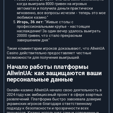
когда выиграла 8000 гривен на игровых
автоматах и получила деньги практически
мгновенно, все вопросы исчезли - теперь это мое
любимое казино."
Игорь, 36 лет:
"Живые столы с
профессиональными крупье - настоящее
наслаждение! За один вечер удалось выиграть
20000 гривен, что стало прекрасным
завершением дня."
Такие комментарии игроков доказывают, что AllwinUA
Casino действительно предоставляет честные
возможности для получения выигрышей.
Начало работы платформы
AllwinUA: как защищаются ваши
персональные данные
Онлайн-казино AllwinUA начало свою деятельность в
2024 году как амбициозный проект в сфере азартных
развлечений. Платформа быстро завоевала доверие
украинских игроков благодаря ответственному
подходу к безопасности и прозрачности всех
процессов. Казино использует самые современные