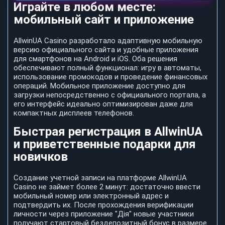
Играйте в любом месте:
мобильный сайт и приложение
AllwinUA Casino разработало адаптивную мобильную
версию официального сайта и удобные приложения
для смартфонов на Android и iOS. Оба решения
обеспечивают полный функционал: игру в автоматы,
использование промокодов и проведение финансовых
операций. Мобильное приложение доступно для
загрузки непосредственно с официального портала, а
его интерфейс идеально оптимизирован даже для
компактных дисплеев телефонов.
Быстрая регистрация в AllwinUA
и приветственные подарки для
новичков
Создание учетной записи на платформе AllwinUA
Casino не займет более 2 минут: достаточно ввести
мобильный номер или электронный адрес и
подтвердить их. После прохождения верификации
личности через приложение "Дія" новые участники
получают стартовый бездепозитный бонус в размере