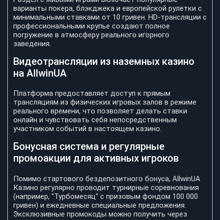
варианты покера, блэкджека и европейской рулетки с
минимальными ставками от 10 гривен. HD-трансляции с
профессиональными крупье создают полное
погружение в атмосферу реального игорного
заведения.
Видеотрансляции из наземных казино
на AllwinUA
Платформа предоставляет доступ к прямым
трансляциям из физических игровых залов в режиме
реального времени, что позволяет делать ставки
онлайн и чувствовать себя непосредственным
участником событий в настоящем казино.
Бонусная система и регулярные
промоакции для активных игроков
Помимо стартового бездепозитного бонуса, AllwinUA
Казино регулярно проводит турнирные соревнования
(например, "Турбомесяц" с призовым фондом 100 000
гривен) и ежедневные специальные предложения.
Эксклюзивные промокоды можно получить через